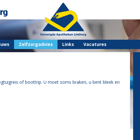
rg
euws
Zelfzorgadvies
Links
Vacatures
liegtuigreis of boottrip. U moet soms braken, u bent bleek en