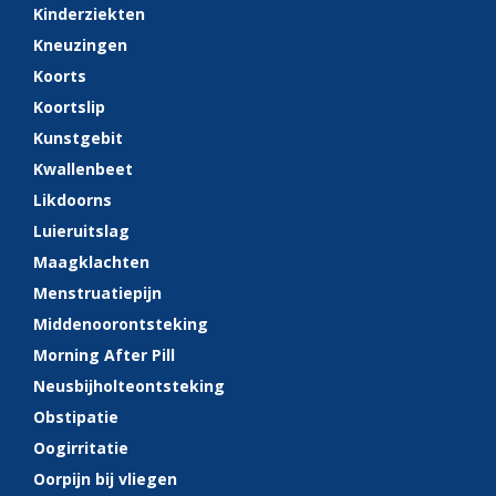
Kinderziekten
Kneuzingen
Koorts
Koortslip
Kunstgebit
Kwallenbeet
Likdoorns
Luieruitslag
Maagklachten
Menstruatiepijn
Middenoorontsteking
Morning After Pill
Neusbijholteontsteking
Obstipatie
Oogirritatie
Oorpijn bij vliegen