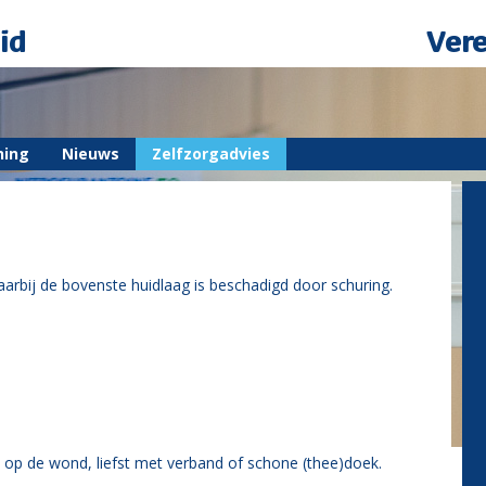
id
Ver
ning
Nieuws
Zelfzorgadvies
rbij de bovenste huidlaag is beschadigd door schuring.
s op de wond, liefst met verband of schone (thee)doek.