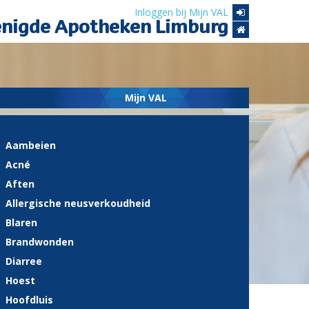
Inloggen bij Mijn VAL
enigde Apotheken Limburg
Mijn VAL
Aambeien
Acné
Aften
Allergische neusverkoudheid
Blaren
Brandwonden
Diarree
Hoest
Hoofdluis