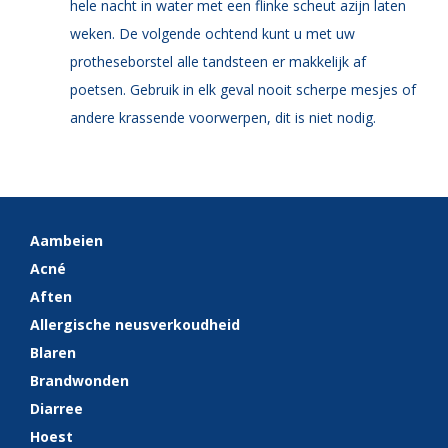
hele nacht in water met een flinke scheut azijn laten
weken. De volgende ochtend kunt u met uw
protheseborstel alle tandsteen er makkelijk af
poetsen. Gebruik in elk geval nooit scherpe mesjes of
andere krassende voorwerpen, dit is niet nodig.
Aambeien
Acné
Aften
Allergische neusverkoudheid
Blaren
Brandwonden
Diarree
Hoest