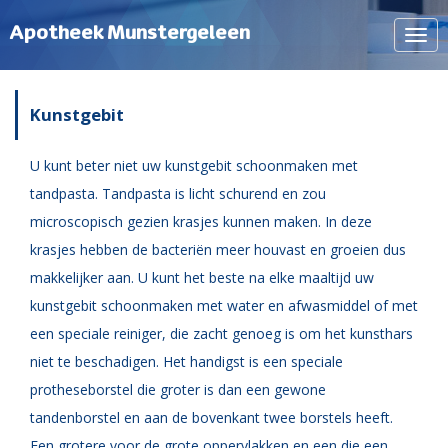
Apotheek Munstergeleen
Navi
tone
Kunstgebit
U kunt beter niet uw kunstgebit schoonmaken met
tandpasta. Tandpasta is licht schurend en zou
microscopisch gezien krasjes kunnen maken. In deze
krasjes hebben de bacteriën meer houvast en groeien dus
makkelijker aan. U kunt het beste na elke maaltijd uw
kunstgebit schoonmaken met water en afwasmiddel of met
een speciale reiniger, die zacht genoeg is om het kunsthars
niet te beschadigen. Het handigst is een speciale
protheseborstel die groter is dan een gewone
tandenborstel en aan de bovenkant twee borstels heeft.
Een grotere voor de grote oppervlakken en een die een