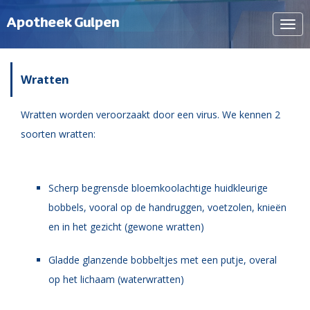
Apotheek Gulpen
Navi
tone
Wratten
Wratten worden veroorzaakt door een virus.
We kennen 2
soorten wratten:
Scherp begrensde bloemkoolachtige huidkleurige
bobbels, vooral op de handruggen, voetzolen, knieën
en in het gezicht (gewone wratten)
G
ladde glanzende bobbeltjes met een putje, overal
op het lichaam (waterwratten)