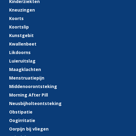
Kinderziekten
Kneuzingen
Koorts
Koortslip
Kunstgebit
Kwallenbeet
Likdoorns
Luieruitslag
Maagklachten
Menstruatiepijn
Middenoorontsteking
Morning After Pill
Neusbijholteontsteking
Obstipatie
Oogirritatie
Oorpijn bij vliegen